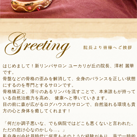
はじめまして！新リンパサロン ユーカリが丘の院長、澤村 麗華
です。
骨盤などの骨格の歪みを解消して、全身のバランスを正しい状態
にするのを専門とするサロンです。
骨格矯正と、滞りのあるリンパを流すことで、本来誰もが持って
いる自然治癒力を高め、 健康へと導いていきます。
目の前に森が広がるログハウスのサロンで、自然溢れる環境も貴
方の心と身体を癒してくれます！
「何だか調子悪いな、でも病院ではどこも悪くないと言われた。
ただの怠け心なのかしら…。」
私自身が会社員時代に何度もそのような経験があり、薬で一時的