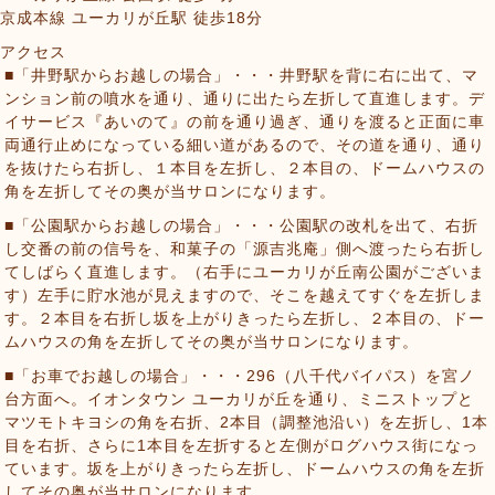
京成本線 ユーカリが丘駅 徒歩18分
アクセス
■「井野駅からお越しの場合」・・・井野駅を背に右に出て、マ
ンション前の噴水を通り、通りに出たら左折して直進します。デ
イサービス『あいのて』の前を通り過ぎ、通りを渡ると正面に車
両通行止めになっている細い道があるので、その道を通り、通り
を抜けたら右折し、１本目を左折し、２本目の、ドームハウスの
角を左折してその奥が当サロンになります。
■「公園駅からお越しの場合」・・・公園駅の改札を出て、右折
し交番の前の信号を、和菓子の「源吉兆庵」側へ渡ったら右折し
てしばらく直進します。（右手にユーカリが丘南公園がございま
す）左手に貯水池が見えますので、そこを越えてすぐを左折しま
す。２本目を右折し坂を上がりきったら左折し、２本目の、ドー
ムハウスの角を左折してその奥が当サロンになります。
■「お車でお越しの場合」・・・296（八千代バイパス）を宮ノ
台方面へ。イオンタウン ユーカリが丘を通り、ミニストップと
マツモトキヨシの角を右折、2本目（調整池沿い）を左折し、1本
目を右折、さらに1本目を左折すると左側がログハウス街になっ
ています。坂を上がりきったら左折し、ドームハウスの角を左折
してその奥が当サロンになります。