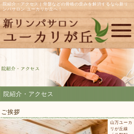
院紹介・アクセス | 骨盤などの骨格の歪みを解消するなら新リ
ンパサロン ユーカリが丘へ！
院紹介・アクセス
ご挨拶
山万ユーカ
リが丘線